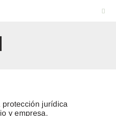
l
protección jurídica
io y empresa.